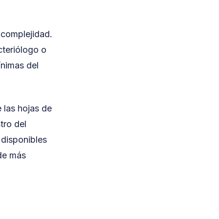
 complejidad.
cteriólogo o
ínimas del
 las hojas de
tro del
 disponibles
nde más