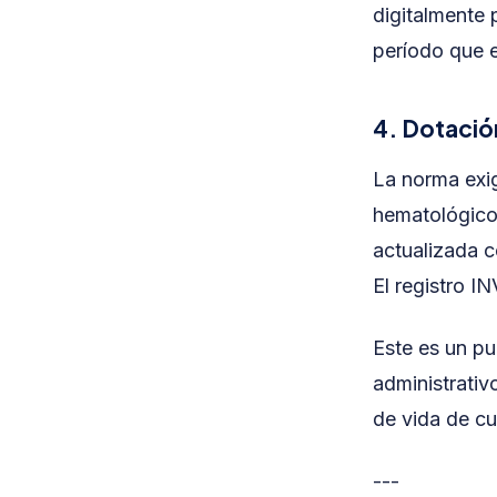
digitalmente 
período que e
4. Dotació
La norma exig
hematológicos
actualizada c
El registro I
Este es un p
administrativo
de vida de cu
---