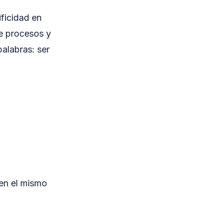
ificidad en
de procesos y
alabras: ser
nen el mismo