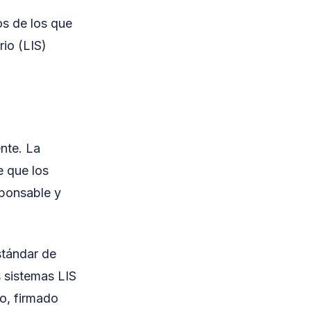
os de los que
rio (LIS)
ente. La
e que los
sponsable y
stándar de
 sistemas LIS
do, firmado