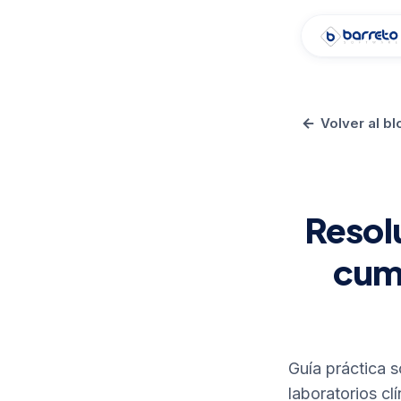
Volver al bl
Resol
cump
Guía práctica s
laboratorios c