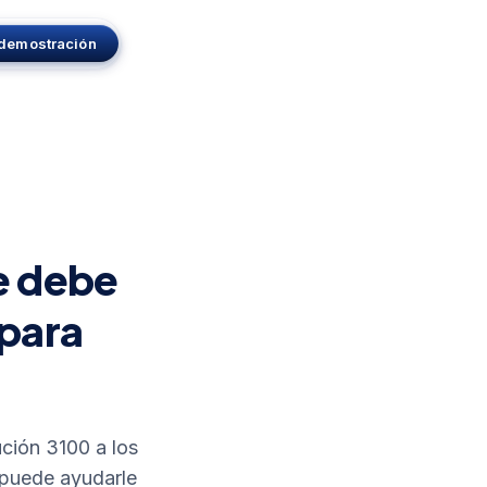
r demostración
e debe
 para
ución 3100 a los
 puede ayudarle