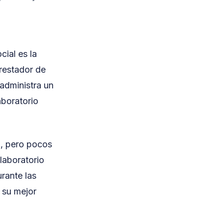
ial es la
restador de
 administra un
aboratorio
a, pero pocos
laboratorio
rante las
 su mejor