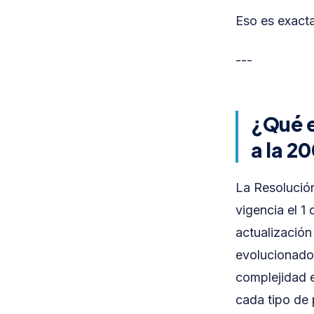
Eso es exacta
---
¿Qué e
a la 2
La Resolució
vigencia el 1
actualización
evolucionado 
complejidad e
cada tipo de 