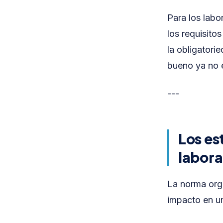
Para los labo
los requisito
la obligatori
bueno ya no e
---
Los es
labora
La norma orga
impacto en un