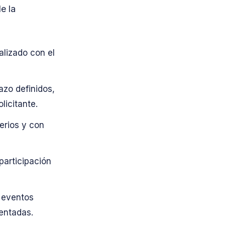
e la
lizado con el
azo definidos,
licitante.
terios y con
participación
e eventos
entadas.