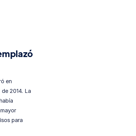
eemplazó
ró en
 de 2014. La
 había
, mayor
isos para